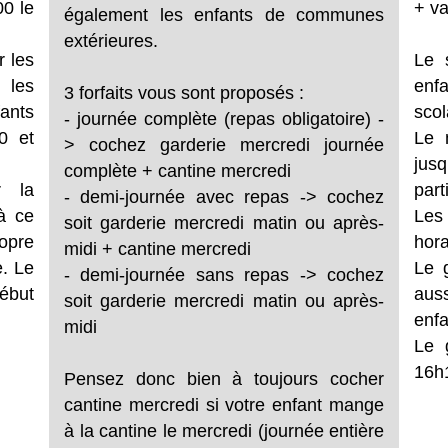
00 le
+ va
également les enfants de communes
extérieures.
r les
Le s
 les
enf
3 forfaits vous sont proposés :
fants
scol
- journée complète (repas obligatoire) -
0 et
Le 
> cochez garderie mercredi journée
jus
complète + cantine mercredi
r la
part
- demi-journée avec repas -> cochez
à ce
Les 
soit garderie mercredi matin ou après-
opre
hora
midi + cantine mercredi
e. Le
Le 
- demi-journée sans repas -> cochez
ébut
aus
soit garderie mercredi matin ou après-
enf
midi
Le 
16h
Pensez donc bien à toujours cocher
cantine mercredi si votre enfant mange
à la cantine le mercredi (journée entière