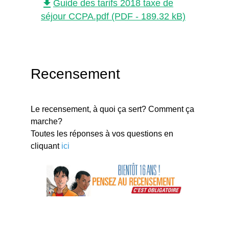
file_download
Guide des tarifs 2018 taxe de
séjour CCPA.pdf (PDF - 189.32 kB)
Recensement
Le recensement, à quoi ça sert? Comment ça
marche?
Toutes les réponses à vos questions en
cliquant
ici