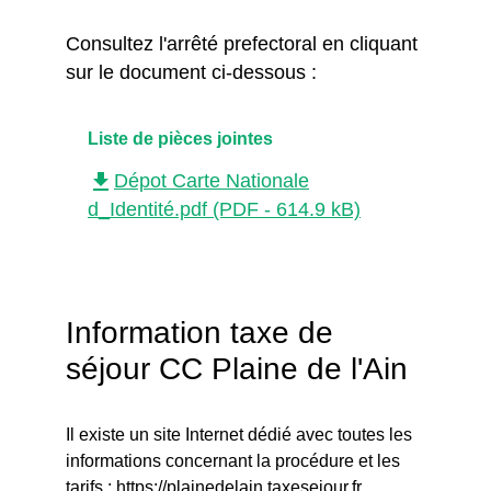
Consultez l'arrêté prefectoral en cliquant
sur le document ci-dessous :
Liste de pièces jointes
file_download
Dépot Carte Nationale
d_Identité.pdf (PDF - 614.9 kB)
Information taxe de
séjour CC Plaine de l'Ain
Il existe un site Internet dédié avec toutes les
informations concernant la procédure et les
tarifs :
https://plainedelain.taxesejour.fr