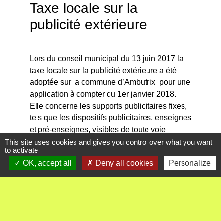
Taxe locale sur la
publicité extérieure
Lors du conseil municipal du 13 juin 2017 la
taxe locale sur la publicité extérieure a été
adoptée sur la commune d’Ambutrix pour une
application à compter du 1er janvier 2018.
Elle concerne les supports publicitaires fixes,
tels que les dispositifs publicitaires, enseignes
et pré-enseignes, visibles de toute voie
ouverte à la circulation publique, à l’exception
This site uses cookies and gives you control over what you want
to activate
de ceux situés à l’intérieur d’un local.
OK, accept all
Deny all cookies
Personalize
Vous trouverez toutes les informations
concernant cette taxe sur le site du service
public. Pour vos déclarations des surfaces
publicitaires à réaliser avant le 1er avril, vous
devez renseigner le cerfa n°15702*02. Le