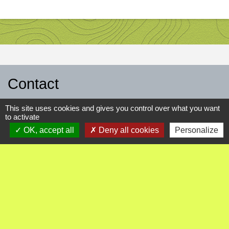
Contact
Commune d'Ambutrix
This site uses cookies and gives you control over what you want
8 impasse les corrées
to activate
01500 Ambutrix - FRANCE
OK, accept all
Deny all cookies
Personalize
+33 4 74 38 04 50
Contact par formulaire
-
-
Mentions légales
Politique de confidentialité
-
-
Accessibilité
Plan du site
Gestion des cookies