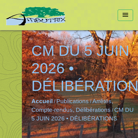
menu
CM DU 5 JUIN
2026 •
DÉLIBÉRATIO
Accueil
Publications
Arrêtés,
/
/
Compte-rendus, Délibérations
CM DU
/
5 JUIN 2026 • DÉLIBÉRATIONS