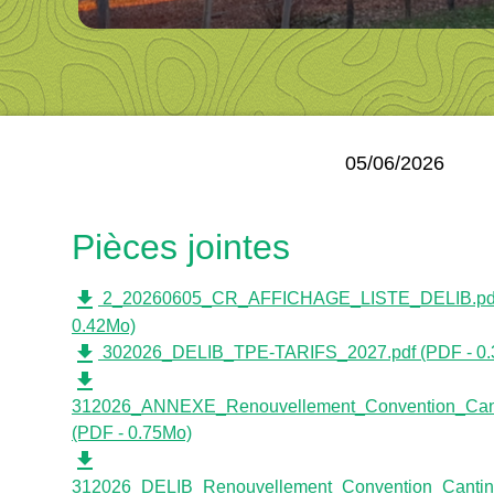
05/06/2026
Pièces jointes
file_download
2_20260605_CR_AFFICHAGE_LISTE_DELIB.pdf
0.42Mo)
file_download
302026_DELIB_TPE-TARIFS_2027.pdf (PDF - 0.
file_download
312026_ANNEXE_Renouvellement_Convention_Cant
(PDF - 0.75Mo)
file_download
312026_DELIB_Renouvellement_Convention_Cantin