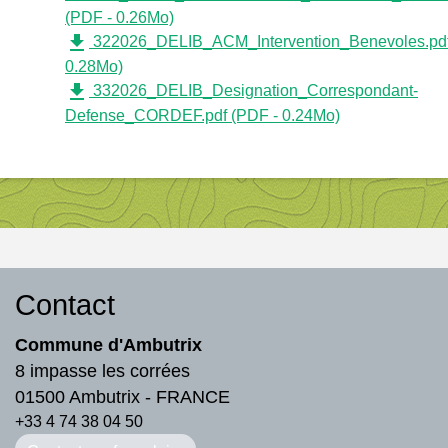
(PDF - 0.26Mo)
file_download
322026_DELIB_ACM_Intervention_Benevoles.pdf
0.28Mo)
file_download
332026_DELIB_Designation_Correspondant-
Defense_CORDEF.pdf (PDF - 0.24Mo)
Contact
Commune d'Ambutrix
8 impasse les corrées
01500 Ambutrix - FRANCE
+33 4 74 38 04 50