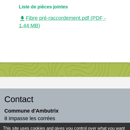
Liste de pièces jointes
file_download
Fibre pré-raccordement.pdf (PDF -
1.44 MB)
Contact
Commune d'Ambutrix
8 impasse les corrées
01500 Ambutrix - FRANCE
This site uses cookies and gives you control over what you want