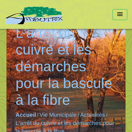
menu
L'arrêt du
cuivre et les
démarches
pour la bascule
à la fibre
Accueil
Vie Municipale
Actualités
/
/
/
L'arrêt du cuivre et les démarches pour
la bascule à la fibre