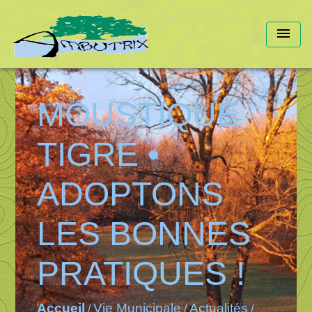
menu
MOUSTIQUE
TIGRE •
ADOPTONS
LES BONNES
PRATIQUES !
Accueil
Vie Municipale
Actualités
/
/
/