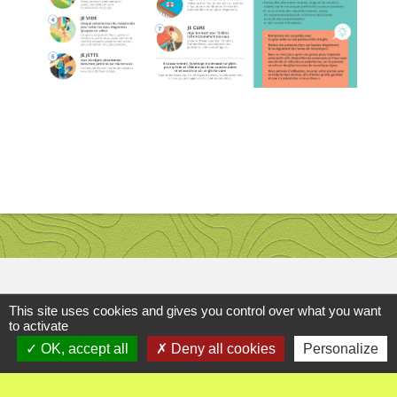
This site uses cookies and gives you control over what you want
Contact
to activate
OK, accept all
Deny all cookies
Personalize
Commune d'Ambutrix
8 impasse les corrées